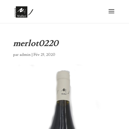
merlot0220
par
admin
|
Fév 25, 2020