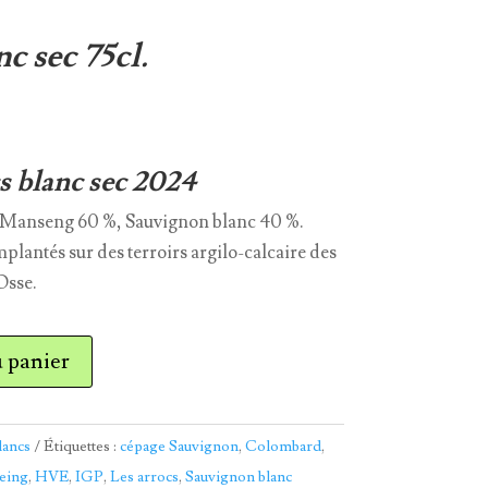
c sec 75cl.
s blanc sec 2024
 Manseng 60 %, Sauvignon blanc 40 %.
plantés sur des terroirs argilo-calcaire des
Osse.
u panier
lancs
Étiquettes :
cépage Sauvignon
,
Colombard
,
eing
,
HVE
,
IGP
,
Les arrocs
,
Sauvignon blanc