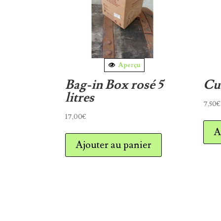
Aperçu
Bag-in Box rosé 5
Cuv
litres
7,50
€
17,00
€
A
Ajouter au panier