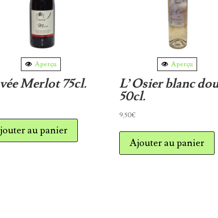
Aperçu
Aperçu
ée Merlot 75cl.
L’Osier blanc do
50cl.
9,50
€
jouter au panier
Ajouter au panier