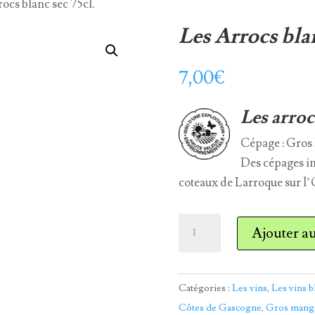
ocs blanc sec 75cl.
Les Arrocs blan
7,00
€
Les arroc
Cépage : Gros
Des cépages im
coteaux de Larroque sur l’
quantité
Ajouter a
de
Les
Arrocs
Catégories :
Les vins
,
Les vins b
blanc
Côtes de Gascogne
,
Gros mang