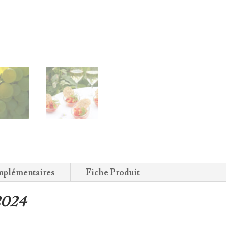
sec
75cl.
mplémentaires
Fiche Produit
2024